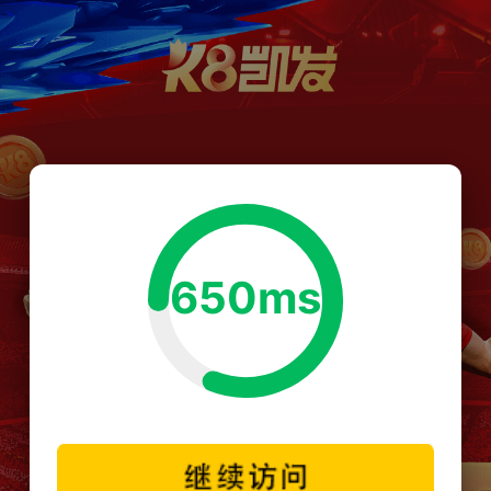
650ms