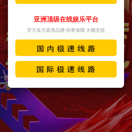
亚洲顶级在线娱乐平台
官方实力直营品牌·信誉保障·大额无忧